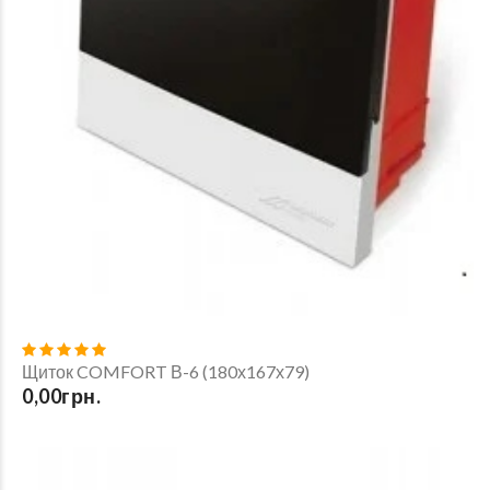
Щиток COMFORT В-6 (180х167х79)
0,00грн.