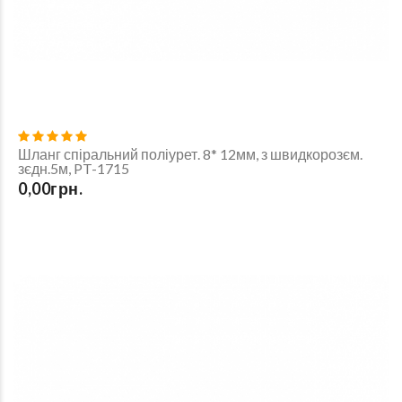
Шланг спіральний поліурет. 8* 12мм, з швидкорозєм.
зєдн.5м, PT-1715
0,00грн.