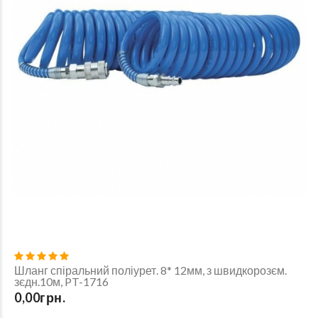
Шланг спіральний поліурет. 8* 12мм, з швидкорозєм.
зєдн.10м, PT-1716
0,00грн.