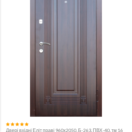
Двері вхідні Еліт праві 960х2050, Б-263, ПВХ-40, тм 16