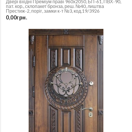
Двері вхідні Преміум праві 960х2050, БП-61, ПВХ-90,
пат. кор., склопакет бронза, реш. №40, лиштва
Престиж-2, поріг, замки к-т №3, код.19/3926
0,00грн.