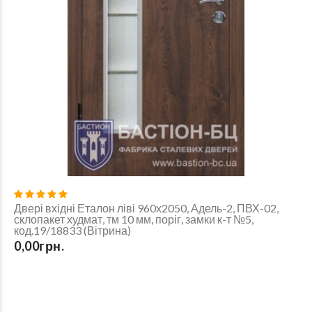
Двері вхідні Еталон ліві 960х2050, Адель-2, ПВХ-02,
склопакет худмат, тм 10 мм, поріг, замки к-т №5,
код.19/18833 (Вітрина)
0,00грн.