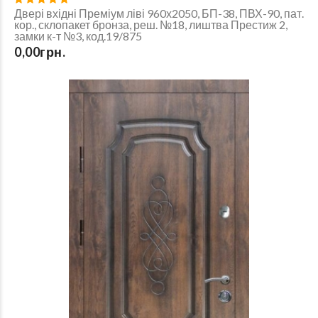
Двері вхідні Преміум ліві 960х2050, БП-38, ПВХ-90, пат.
кор., склопакет бронза, реш. №18, лиштва Престиж 2,
замки к-т №3, код.19/875
0,00грн.