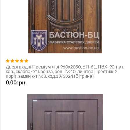
Двері вхідні Преміум ліві 960х2050, БП-61, ПВХ-90, пат.
кор., склопакет бронза, реш. №40, лиштва Престиж-2,
поріг, замки к-т №3, код.19/3924 (Вітрина)
0,00грн.