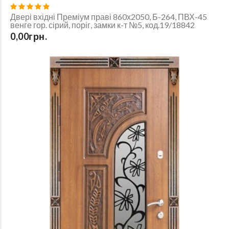
Двері вхідні Преміум праві 860х2050, Б-264, ПВХ-45
венге гор. сірий, поріг, замки к-т №5, код.19/18842
0,00грн.