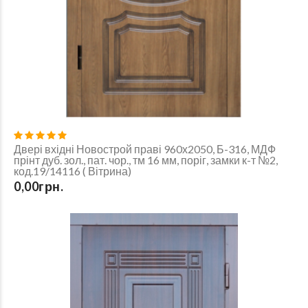
Двері вхідні Новострой праві 960х2050, Б-316, МДФ
прінт дуб. зол., пат. чор., тм 16 мм, поріг, замки к-т №2,
код.19/14116 ( Вітрина)
0,00грн.