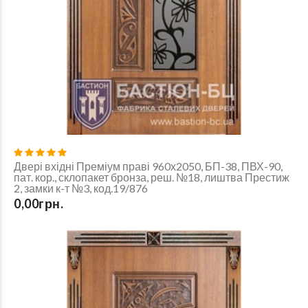
Двері вхідні Преміум праві 960х2050, БП-38, ПВХ-90,
пат. кор., склопакет бронза, реш. №18, лиштва Престиж
2, замки к-т №3, код.19/876
0,00грн.