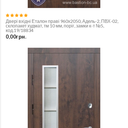
Двері вхідні Еталон праві 960х2050, Адель-2, ПВХ-02,
склопакет худмат, тм 10 мм, поріг, замки к-т №5,
код.19/18834
0,00грн.