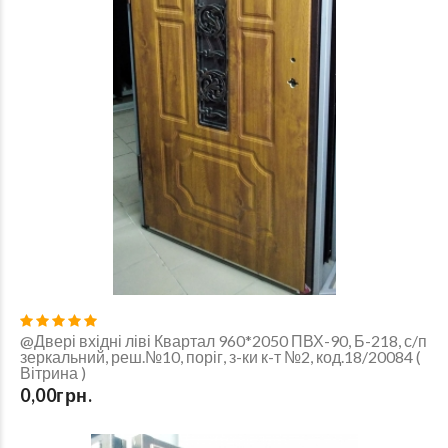
@Двері вхідні ліві Квартал 960*2050 ПВХ-90, Б-218, с/п
зеркальний, реш.№10, поріг, з-ки к-т №2, код.18/20084 (
Вітрина )
0,00грн.