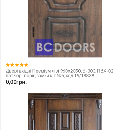
Двері вхідні Преміум ліві 960х2050, Б-303, ПВХ-02,
пат.чор., поріг, замки к-т №5, код.19/18839
0,00грн.