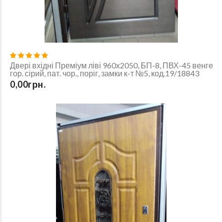
Двері вхідні Преміум ліві 960х2050, БП-8, ПВХ-45 венге
гор. сірий, пат. чор., поріг, замки к-т №5, код.19/18843
0,00грн.